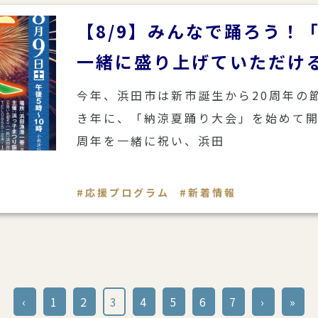
【8/9】みんなで踊ろう！
一緒に盛り上げていただけ
今年、浜田市は新市誕生から20周年の
き年に、「納涼夏踊り大会」を始めて開
周年を一緒に祝い、浜田
応援プログラム
新着情報
‹
1
2
3
4
5
6
7
›
»