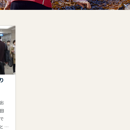
り
出
田
で
と