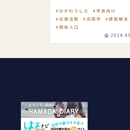
は、地域活動や仕事上で皆さ
かかわりしろ
市民向け
応援活動
浜田市
課題解決
関係人口
2024.0