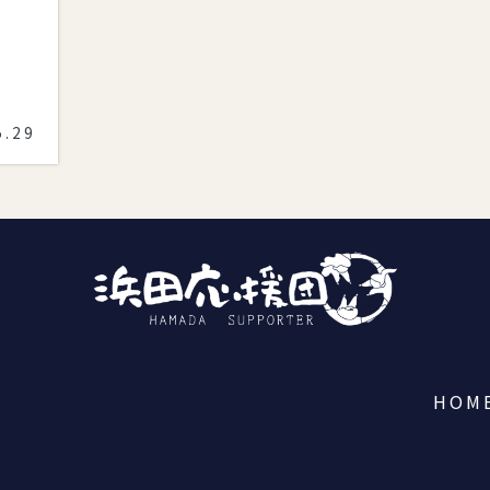
5.29
HOM