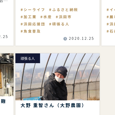
お客
の想いを受け止め、商品と
る
シーライフ
ふるさと納税
イ
加工業
水産
浜田市
展
浜田応援団
頑張る人
浜
魚食普及
石
2.25
2020.12.25
頑張る人
噌麹
大野 重智さん（大野農園）