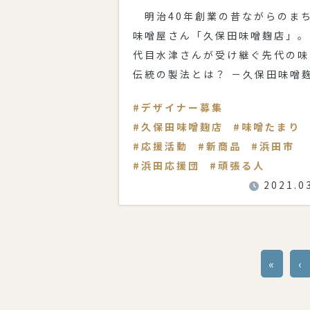
明治40年創業の昔ながらのま
味噌屋さん「久保田味噌麹店」。
代目水津さんが受け継ぐ先代の味
伝統の製法とは？ －久保田味噌
の歴史を教
デザイナー募集
久保田味噌麹店
味噌たまり
応援活動
新商品
浜田市
浜田応援団
頑張る人
2021.0
«
‹