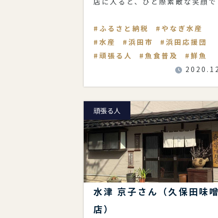
店に入ると、ひと際素敵な笑顔で
さんを明るく迎えてくれる柳
ふるさと納税
やなぎ水産
水産
浜田市
浜田応援団
頑張る人
魚食普及
鮮魚
2020.1
頑張る人
水津 京子さん（久保田味
店）