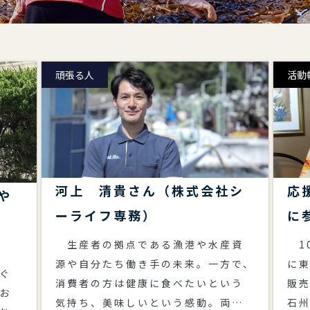
頑張る人
活動
河上 清貴さん（株式会社シ
応
や
ーライフ専務）
に
生産者の拠点である漁港や水産資
10
源や自分たち働き手の未来。一方で、
に
ぐ
消費者の方は健康に食べたいという
販
お
気持ち、美味しいという感動。両者
石