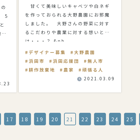
甘くて美味しいキャベツや白ネギ
ちの
を作っておられる大野農園にお邪魔
 5
しました。 大野さんの野菜に対す
と
るこだわりや農業に対する想いと
麹店
は・・・？ &nb
デザイナー募集
大野農園
浜田市
浜田応援団
無人市
耕作放棄地
農家
頑張る人
2021.03.09
3.23
17
18
19
20
21
22
23
24
25