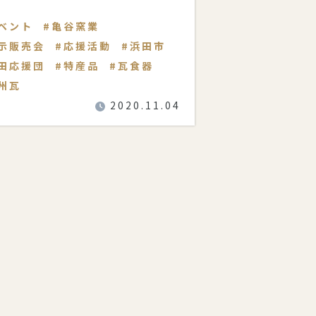
亀谷窯業有限会社の
ベント
亀谷窯業
示販売会
応援活動
浜田市
田応援団
特産品
瓦食器
州瓦
2020.11.04