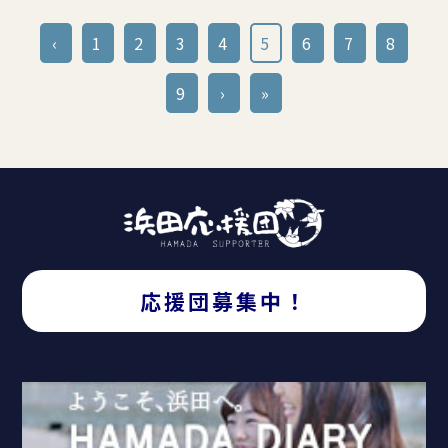
‹
1
2
3
4
5
6
7
8
9
›
»
応援団募集中！